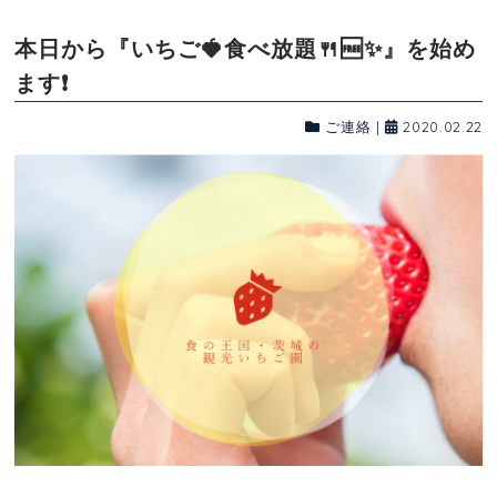
本日から『いちご🍓食べ放題🍴🆓✨』を始め
ます❗
ご連絡
|
2020.02.22