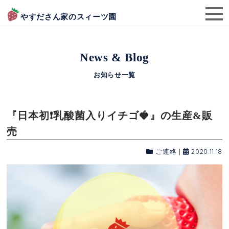
やすださん家のスィーツ園
News & Blog
お知らせ一覧
『日本初❗乳酸菌入りイチゴ🍓』の生産&販
売
ご連絡
|
2020.11.18